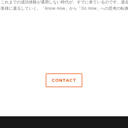
。これまでの成功体験が通用しない時代が、すでに来ているのです。過
様に還元していく。「Know How」から「Do How」への思考の
CONTACT