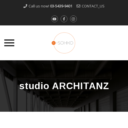
Call us now!
03-5439-9401
CONTACT_US
Skip
to
content
studio ARCHITANZ