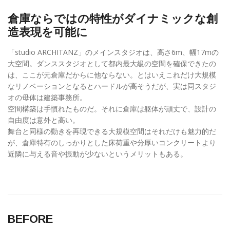
倉庫ならではの特性がダイナミックな創
造表現を可能に
「studio ARCHITANZ」のメインスタジオは、高さ6m、幅17mの
大空間。ダンススタジオとして都内最大級の空間を確保できたの
は、ここが元倉庫だからに他ならない。とはいえこれだけ大規模
なリノベーションとなるとハードルが高そうだが、実は同スタジ
オの母体は建築事務所。
空間構築は手慣れたものだ。それに倉庫は躯体が頑丈で、設計の
自由度は意外と高い。
舞台と同様の動きを再現できる大規模空間はそれだけも魅力的だ
が、倉庫特有のしっかりとした床荷重や分厚いコンクリートより
近隣に与える音や振動が少ないというメリットもある。
BEFORE