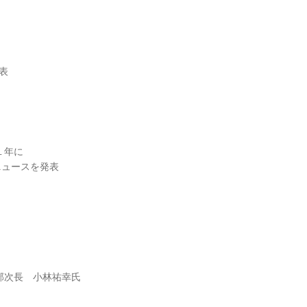
発表
１年に
ニュースを発表
部次長 小林祐幸氏