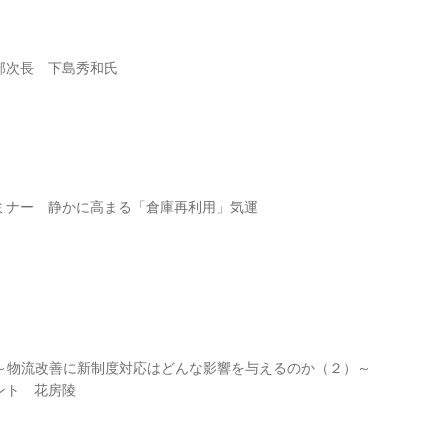
部次長 下島秀和氏
ミナー 静かに高まる「倉庫再利用」気運
流～物流改善に新制度対応はどんな影響を与えるのか（２）～
ント 花房陵