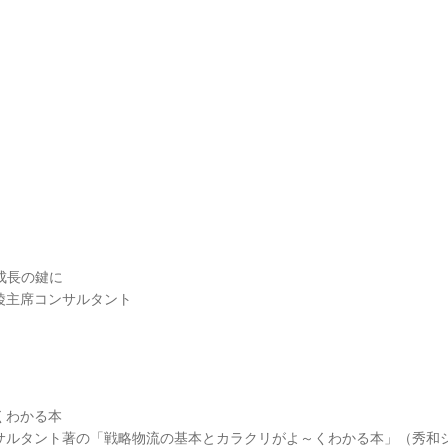
成長の鍵に
陵主席コンサルタント
くわかる本
サルタント著の「戦略物流の基本とカラクリがよ～くわかる本」（秀和